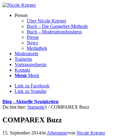
Person
Über Nicole Krieger
Buch – Die Gastgeber-Methode
Buch – Moderations­business
Presse
News
Mediathek
Moderatorin
Trainerin
Vortragsrednerin
Kontakt
Menü
Menü
Link zu Facebook
Link zu Youtube
Blog - Aktuelle Neuigkeiten
Du bist hier:
Startseite
1
/
COMPAREX Buzz
COMPAREX Buzz
15. September 2014
/
in
Allgemein
/
von
Nicole Krieger