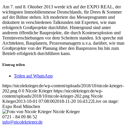
Am 7. und 8. Oktober 2013 werde ich auf der EXPO REAL, der
wichtigsten Immobilienmesse Deutschlands, für Drees & Sommer
auf der Bühne stehen. Ich moderiere das Messeprogramm und
diskutiere in verschiedenen Talkrunden mit Experten, wie man
erfolgreich Großprojekte durchführt. Hintergrund sind unter
anderem öffentliche Bauprojekte, die durch Kostenexplosion und
Terminverschiebungen vor dem Scheitern standen. Ich spreche mit
Architekten, Bauplanern, Prozessmanagern u.v.a. darüber, wie man
Großprojekte von der Planung über den Bauprozess bis hin zum
Betrieb erfolgreich durchführen kann.
Eintrag teilen
Teilen auf WhatsApp
https://nicolekrieger.de/wp-content/uploads/2018/10/nicole-krieger-
202.png
0
0
Nicole Krieger
https://nicolekrieger.de/wp-
content/uploads/2018/10/nicole-krieger-202.png
Nicole
Krieger
2013-10-01 07:08:00
2018-11-20 16:43:22
Live on stage:
Expo Real München
Nicole Krieger
0721 - 84 09 86 52
info@nicolekrieger.de