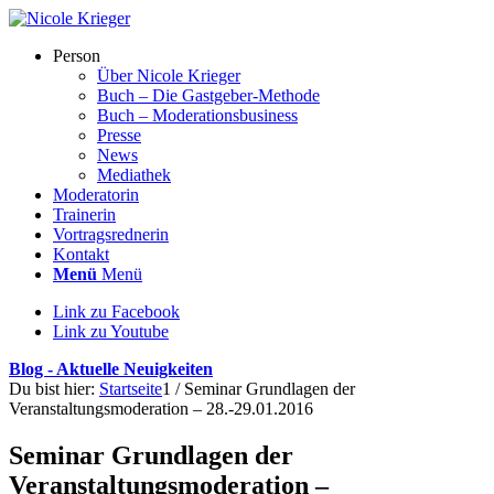
Person
Über Nicole Krieger
Buch – Die Gastgeber-Methode
Buch – Moderations­business
Presse
News
Mediathek
Moderatorin
Trainerin
Vortragsrednerin
Kontakt
Menü
Menü
Link zu Facebook
Link zu Youtube
Blog - Aktuelle Neuigkeiten
Du bist hier:
Startseite
1
/
Seminar Grundlagen der
Veranstaltungsmoderation – 28.-29.01.2016
Seminar Grundlagen der
Veranstaltungsmoderation –